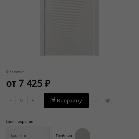
В наличии
от 7 425 ₽
В корзину
-
+
Цвет покрытия
Альвенто
Грейстин