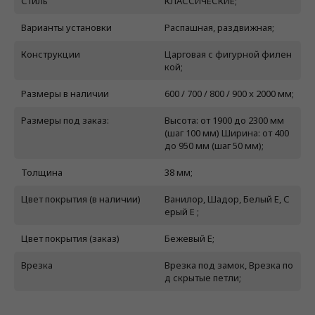
Стиль
КЛАССИЧЕСКИЕ;
Варианты установки
Распашная, раздвижная;
Конструкции
Царговая с фигурной филен
кой;
Размеры в наличии
600 / 700 / 800 / 900 x 2000 мм;
Размеры под заказ:
Высота: от 1900 до 2300 мм
(шаг 100 мм) Ширина: от 400
до 950 мм (шаг 50 мм);
Толщина
38 мм;
Цвет покрытия (в наличии)
Ванилор, Шадор, Белый E, С
ерый E ;
Цвет покрытия (заказ)
Бежевый E;
Врезка
Врезка под замок, Врезка по
д скрытые петли;