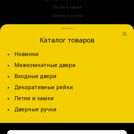
Петли и замки
Дверные ручки
dvernov-axeldoors@mail.ru
Каталог товаров
г. Новосибирск, ул. Блюхера д.31
Новинки
+7 (913) 002-62-94
Межкомнатные двери
Обратный звонок
Входные двери
Декоративные рейки
Петли и замки
Дверные ручки
© 2026 AxelDoors, Все права защищены