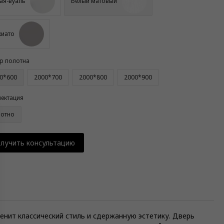
ая-вуаль
Белый матовый
иато
р полотна
0*600
2000*700
2000*800
2000*900
ектация
отно
лучить консультацию
ценит классический стиль и сдержанную эстетику. Дверь