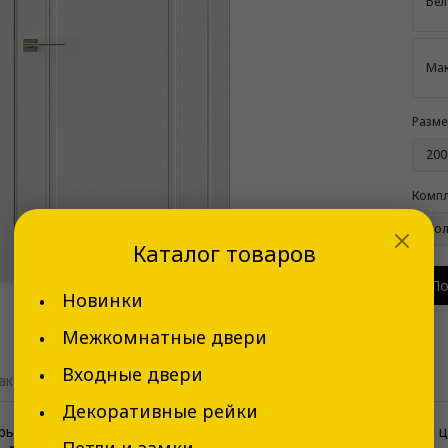
Бел
Мак
Разме
200
Компл
Пол
Каталог товаров
По
Новинки
Межкомнатные двери
Входные двери
актеристики
Декоративные рейки
 Eliss 1 — это элегантное и изысканное решение для тех, кто 
Петли и замки