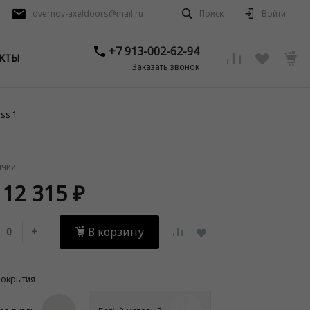
dvernov-axeldoors@mail.ru
Поиск
Войти
+7 913-002-62-94
КТЫ
Заказать звонок
ss 1
ичии
 12 315 ₽
В корзину
+
покрытия