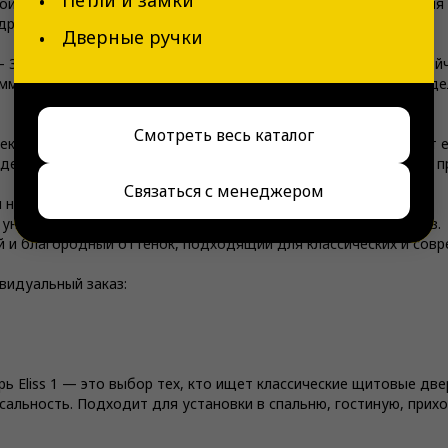
й неоклассической конструкции, что делает её идеальной для и
 другие традиционные направления.
Дверные ручки
 38 мм, что обеспечивает надёжность, звукоизоляцию и устой
 мм), а ширина — от 400 до 950 мм (шаг 50 мм), что делает мод
Смотреть весь каталог
текления, алюминиевой кромки и молдингов, что подчёркивает 
делей. Это делает её особенно привлекательной для тех, кто 
Связаться с менеджером
 на складе:
универсальное и элегантное решение для светлых интерьеров.
 и благородный оттенок, подходящий для классических и совр
видуальный заказ:
 Eliss 1 — это выбор тех, кто ищет классические щитовые двер
сальность. Подходит для установки в спальню, гостиную, прих