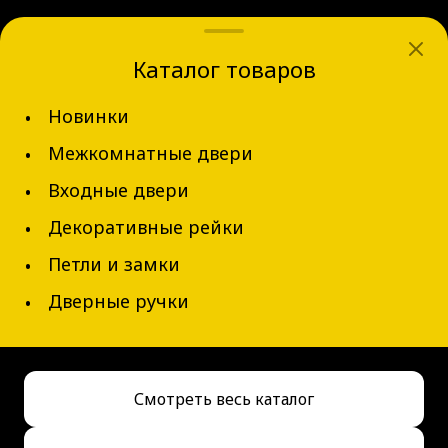
dvernov-axeldoors@mail.ru
Каталог товаров
г. Новосибирск, ул. Блюхера д.31
Новинки
+7 (913) 002-62-94
Межкомнатные двери
Обратный звонок
Входные двери
Декоративные рейки
Петли и замки
Дверные ручки
© 2026 AxelDoors, Все права защищены
Смотреть весь каталог
Сделано в
АДРЕТТА