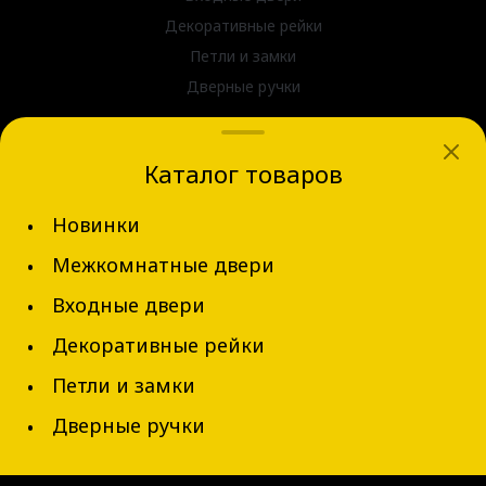
Декоративные рейки
Петли и замки
Дверные ручки
dvernov-axeldoors@mail.ru
Каталог товаров
г. Новосибирск, ул. Блюхера д.31
Новинки
+7 (913) 002-62-94
Межкомнатные двери
Обратный звонок
Входные двери
Декоративные рейки
Петли и замки
Дверные ручки
© 2026 AxelDoors, Все права защищены